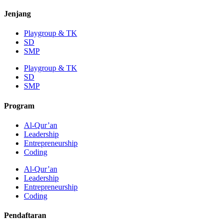
Jenjang
Playgroup & TK
SD
SMP
Playgroup & TK
SD
SMP
Program
Al-Qur’an
Leadership
Entrepreneurship
Coding
Al-Qur’an
Leadership
Entrepreneurship
Coding
Pendaftaran