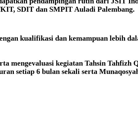
apatkan pendampingan rutin dari JSIT In
 TKIT, SDIT dan SMPIT Auladi Palembang.
dengan
kualifikasi
dan
kemampuan lebih
dal
ta mengevaluasi kegiatan Tahsin Tahfizh Q
an setiap 6 bulan sekali serta Munaqosyah