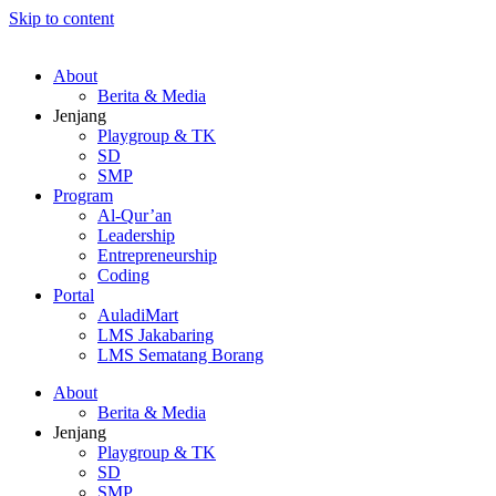
Skip to content
About
Berita & Media
Jenjang
Playgroup & TK
SD
SMP
Program
Al-Qur’an
Leadership
Entrepreneurship
Coding
Portal
AuladiMart
LMS Jakabaring
LMS Sematang Borang
About
Berita & Media
Jenjang
Playgroup & TK
SD
SMP