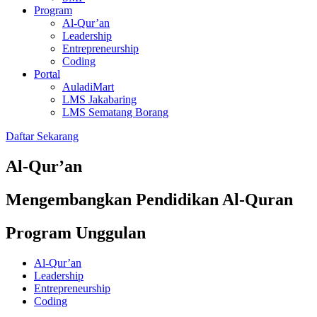
Program
Al-Qur’an
Leadership
Entrepreneurship
Coding
Portal
AuladiMart
LMS Jakabaring
LMS Sematang Borang
Daftar Sekarang
Al-Qur’an
Mengembangkan Pendidikan Al-Quran
Program Unggulan
Al-Qur’an
Leadership
Entrepreneurship
Coding