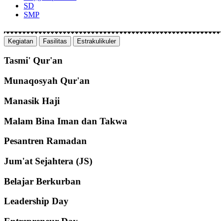
SD
SMP
Kegiatan
Fasilitas
Estrakulikuler
Tasmi' Qur'an
Munaqosyah Qur'an
Manasik Haji
Malam Bina Iman dan Takwa
Pesantren Ramadan
Jum'at Sejahtera (JS)
Belajar Berkurban
Leadership Day