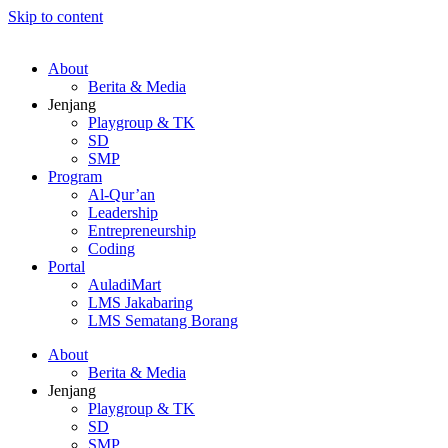
Skip to content
About
Berita & Media
Jenjang
Playgroup & TK
SD
SMP
Program
Al-Qur’an
Leadership
Entrepreneurship
Coding
Portal
AuladiMart
LMS Jakabaring
LMS Sematang Borang
About
Berita & Media
Jenjang
Playgroup & TK
SD
SMP