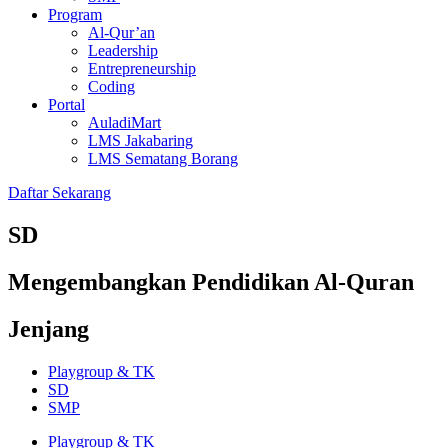
Program
Al-Qur’an
Leadership
Entrepreneurship
Coding
Portal
AuladiMart
LMS Jakabaring
LMS Sematang Borang
Daftar Sekarang
SD
Mengembangkan Pendidikan Al-Quran
Jenjang
Playgroup & TK
SD
SMP
Playgroup & TK