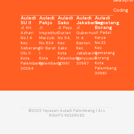
Coding
Auladi
Auladi
Auladi
Auladi
Auladi
SU II
Pakjo
Sako
Jakabaring
Sematang
Borang
Jl. KH.
Jl.
Jl. Payo
Jl.
Jl. Padat
Azhari
Inspektur
Durian
Gubernur
Karya
No.1 A
Marzuki
No 94,
H. A
No.32
Kec.
No 834
Kec.
Bastari,
Kec.
Seberang
Ilir Barat
Sako
Kec.
Sematang
Ulu II
1
Kota
Jakabaring
Borang
Kota
Kota
Palembang
Banyuasin
Kota
Palembang
Palembang
30961
30967
Palembang
30264
30961
©2025 Yayasan Auladi Palembang | ALL
RIGHTS RESERVED