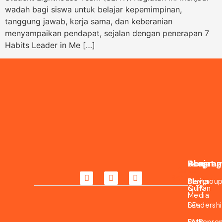
wadah bagi siswa untuk belajar kepemimpinan,
tanggung jawab, kerja sama, dan keberanian
menyampaikan pendapat, sejalan dengan penerapan 7
Habits Leader in Me […]
About
Jenjang
Progra
Daftar
Sekarang
Berita
Playgrou
Al-
&
& TK
Qur’an
Media
SD
Leadersh
SMP
Entrepre