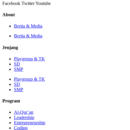
Facebook
Twitter
Youtube
About
Berita & Media
Berita & Media
Jenjang
Playgroup & TK
SD
SMP
Playgroup & TK
SD
SMP
Program
Al-Qur’an
Leadership
Entrepreneurship
Coding