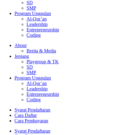
SD
SMP
Program Unggulan
Al-Qur’an
Leadership
Entrepreneurship
Coding
About
Berita & Media
Jenjang
Playgroup & TK
SD
SMP
Program Unggulan
Al-Qur’an
Leadership
Entrepreneurship
Coding
Syarat Pendaftaran
Cara Daftar
Cara Pembayaran
Syarat Pendaftaran