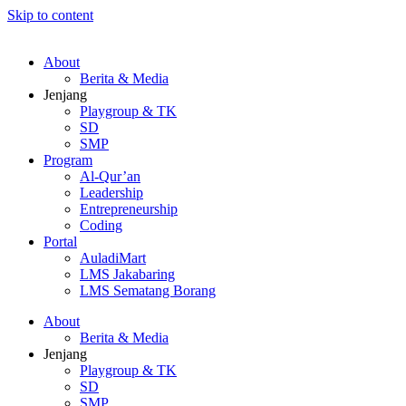
Skip to content
About
Berita & Media
Jenjang
Playgroup & TK
SD
SMP
Program
Al-Qur’an
Leadership
Entrepreneurship
Coding
Portal
AuladiMart
LMS Jakabaring
LMS Sematang Borang
About
Berita & Media
Jenjang
Playgroup & TK
SD
SMP