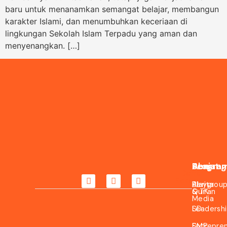
baru untuk menanamkan semangat belajar, membangun
karakter Islami, dan menumbuhkan keceriaan di
lingkungan Sekolah Islam Terpadu yang aman dan
menyenangkan. […]
About
Jenjang
Progra
Daftar
Sekarang
Berita
Playgrou
Al-
&
& TK
Qur’an
Media
SD
Leadersh
SMP
Entrepre