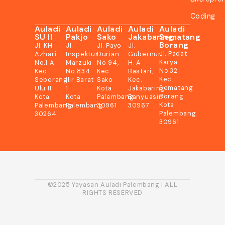
Coding
Auladi
Auladi
Auladi
Auladi
Auladi
SU II
Pakjo
Sako
Jakabaring
Sematang
Borang
Jl. KH.
Jl.
Jl. Payo
Jl.
Jl. Padat
Azhari
Inspektur
Durian
Gubernur
Karya
No.1 A
Marzuki
No 94,
H. A
No.32
Kec.
No 834
Kec.
Bastari,
Kec.
Seberang
Ilir Barat
Sako
Kec.
Sematang
Ulu II
1
Kota
Jakabaring
Borang
Kota
Kota
Palembang
Banyuasin
Kota
Palembang
Palembang
30961
30967
Palembang
30264
30961
©2025 Yayasan Auladi Palembang | ALL
RIGHTS RESERVED