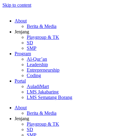
Skip to content
About
Berita & Media
Jenjang
Playgroup & TK
SD
SMP
Program
Al-Qur’an
Leadership
Entrepreneurship
Coding
Portal
AuladiMart
LMS Jakabaring
LMS Sematang Borang
About
Berita & Media
Jenjang
Playgroup & TK
SD
SMP