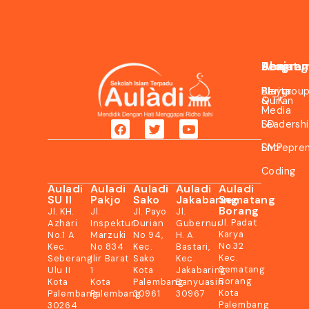
About
Jenjang
Progra
Daftar
Sekarang
Berita
Playgrou
Al-
&
& TK
Qur’an
Media
SD
Leadersh
SMP
Entrepre
Coding
Auladi
Auladi
Auladi
Auladi
Auladi
SU II
Pakjo
Sako
Jakabaring
Sematang
Borang
Jl. KH.
Jl.
Jl. Payo
Jl.
Jl. Padat
Azhari
Inspektur
Durian
Gubernur
Karya
No.1 A
Marzuki
No 94,
H. A
No.32
Kec.
No 834
Kec.
Bastari,
Kec.
Seberang
Ilir Barat
Sako
Kec.
Sematang
Ulu II
1
Kota
Jakabaring
Borang
Kota
Kota
Palembang
Banyuasin
Kota
Palembang
Palembang
30961
30967
Palembang
30264